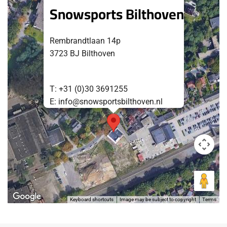
Snowsports Bilthoven
Rembrandtlaan 14p
3723 BJ Bilthoven
T: +31 (0)
30 3691255
E: info@snowsportsbilthoven.nl
Keyboard shortcuts
Image may be subject to copyright
Terms