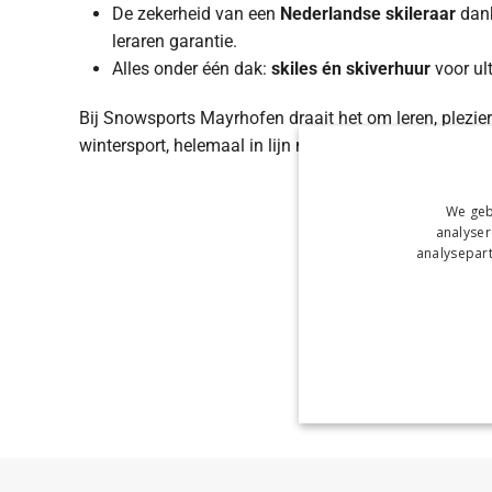
De zekerheid van een
Nederlandse skileraar
dank
leraren garantie.
Alles onder één dak:
skiles én skiverhuur
voor ul
Bij Snowsports Mayrhofen draait het om leren, plezie
wintersport, helemaal in lijn met het vertrouwde Snow
We geb
analyser
analysepart