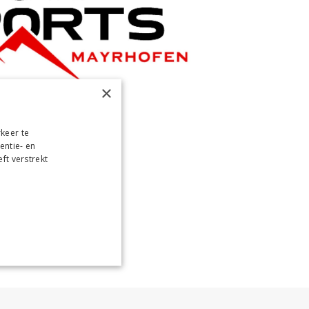
×
keer te
entie- en
ft verstrekt
r