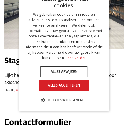
cookies.
We gebruiken cookies om inhoud en
advertenties te personaliseren en om ons
verkeer te analyseren. We delen ook
informatie over uw gebruik van onze site met
onze advertentie- en analysepartners, die
deze kunnen combineren met andere
informatie die u aan hen heeft verstrekt of die
zij hebben verzameld door uw gebruik van
Stagiair(e)
hun diensten.
Lees verder
ALLES AFWIJZEN
Lijkt het jou leuk om stage te lopen bij de leukste indoor
skischool van Nederland?
Stuur een berichtje
ALLES ACCEPTEREN
naar
jobs@snowsportsbilthoven.nl
DETAILS WEERGEVEN
Contactformulier